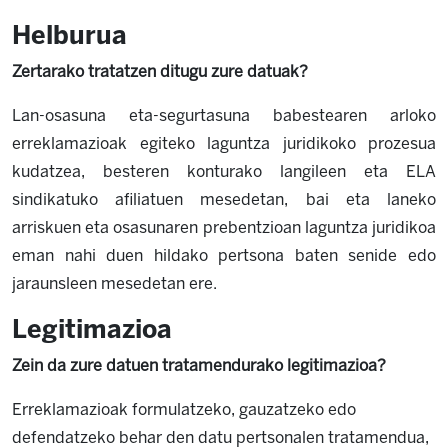
Helburua
Zertarako tratatzen ditugu zure datuak?
Lan-osasuna eta-segurtasuna babestearen arloko
erreklamazioak egiteko laguntza juridikoko prozesua
kudatzea, besteren konturako langileen eta ELA
sindikatuko afiliatuen mesedetan, bai eta laneko
arriskuen eta osasunaren prebentzioan laguntza juridikoa
eman nahi duen hildako pertsona baten senide edo
jaraunsleen mesedetan ere.
Legitimazioa
Zein da zure datuen tratamendurako legitimazioa?
Erreklamazioak formulatzeko, gauzatzeko edo
defendatzeko behar den datu pertsonalen tratamendua,