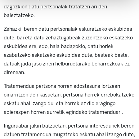
dagozkion datu pertsonalak tratatzen ari den
baieztatzeko.
Zehazki, beren datu pertsonalak eskuratzeko eskubidea
dute, bai eta datu zehaztugabeak zuzentzeko eskatzeko
eskubidea ere, edo, hala badagokio, datu horiek
ezabatzeko eskatzeko eskubidea dute, besteak beste,
datuak jada jaso ziren helburuetarako beharrezkoak ez
direnean.
Tratamendua pertsona horren adostasuna lortzean
oinarritzen den kasuetan, pertsona horrek errebokatzeko
eskatu ahal izango du, eta horrek ez dio eragingo
adierazpen horren aurretik egindako tratamenduari.
Inguruabar jakin batzuetan, pertsona interesdunek beren
datuen tratamendua mugatzeko eskatu ahal izango dute,