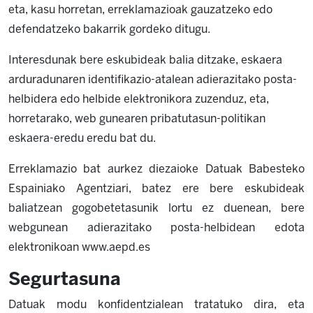
eta, kasu horretan, erreklamazioak gauzatzeko edo
defendatzeko bakarrik gordeko ditugu.
Interesdunak bere eskubideak balia ditzake, eskaera
arduradunaren identifikazio-atalean adierazitako posta-
helbidera edo helbide elektronikora zuzenduz, eta,
horretarako, web gunearen pribatutasun-politikan
eskaera-eredu eredu bat du.
Erreklamazio bat aurkez diezaioke Datuak Babesteko
Espainiako Agentziari, batez ere bere eskubideak
baliatzean gogobetetasunik lortu ez duenean, bere
webgunean adierazitako posta-helbidean edota
elektronikoan www.aepd.es
Segurtasuna
Datuak modu konfidentzialean tratatuko dira, eta