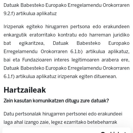
Datuak Babesteko Europako Erregelamendu Orokorraren
9.2.f) artikulua aplikatuz
Irizpenak egiteko hirugarren pertsona edo erakundeen
enkargutik eratorritako kontratu edo harreman juridiko
bat egikaritzea, Datuak Babesteko Europako
Erregelamendu Orokorraren 6.1.b) artikulua aplikatuz,
bai eta Fundazioaren interes legitimoaren arabera ere,
Datuak Babesteko Europako Erregelamendu Orokorraren
6.1.f) artikulua aplikatuz irizpenak egiten dituenean.
Hartzaileak
Zein kasutan komunikatzen ditugu zure datuak?
Datu pertsonalak hirugarren pertsonei edo erakundeei
laga ahal izango zaie, legez ezarritako betebeharrak
betetzeko beharrezkoa izanez gero, edo kanpoko