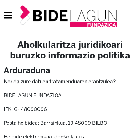
Aholkularitza juridikoari
buruzko informazio politika
Arduraduna
Nor da zure datuen tratamenduaren erantzulea?
BIDELAGUN FUNDAZIOA
IFK: G- 48090096
Posta helbidea: Barrainkua, 13 48009 BILBO
Helbide elektronikoa: dbo@ela.eus