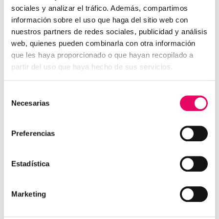
sociales y analizar el tráfico. Además, compartimos
información sobre el uso que haga del sitio web con
nuestros partners de redes sociales, publicidad y análisis
web, quienes pueden combinarla con otra información
que les haya proporcionado o que hayan recopilado a
Amianto responsabilidad empresarial
partir del uso que haya hecho de sus servicios.
El Juzgado de lo Social Nº2 de los de Gasteiz
condena a
Selección
abonar solidariamente a SIDENOR ACEROS
Necesarias
de
ESPECIALES SL y COFIVACASA SAU la suma de
consentimiento
147.687,40 euros .
Preferencias
Se estima la pretensión de la viuda e hijos y se condena
a las empresas al abono de una
indemnización por los
Estadística
daños y perjuicios por el fallecimiento del trabajador
derivado de enfermedad profesional ( mesotelioma
Marketing
maligno estadio IV). Enfermedad contraída por la
exposición al polvo de amianto en el desarrollo de su