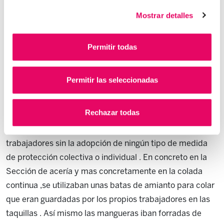
actividad laboral
,
ante la falta de adopción por la
Mostrar detalles
empresa empleadora de medidas de seguridad y
prevención encaminadas a evitar los riesgos de
Permitir todas
exposición a la sustancia contaminante .
El fallecido prestó servicios para la empresa Acenor SA
Permitir las seleccionadas
como colador en la colada continua en los años 1988 a
1994 , el mismo estuvo expuesto a fibras de amianto
Rechazar todas
dado que este material era manipulado y cortado con
sierra , cincel o martillo directamente por los
trabajadores sin la adopción de ningún tipo de medida
de protección colectiva o individual . En concreto en la
Sección de acería y mas concretamente en la colada
continua ,se utilizaban unas batas de amianto para colar
que eran guardadas por los propios trabajadores en las
taquillas . Así mismo las mangueras iban forradas de