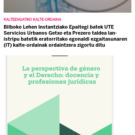
KALTEENGATIKO KALTE-ORDAINA
Bilboko Lehen Instantziako Epaitegi batek UTE
Servicios Urbanos Getxo eta Prezero taldea lan-
istripu batetik eratorritako egonaldi ezgaitasunaren
(IT) kalte-ordainak ordaintzera zigortu ditu