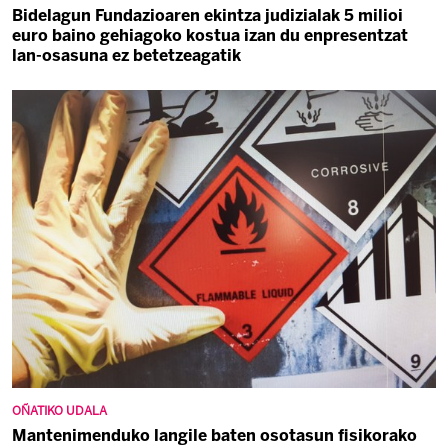
Bidelagun Fundazioaren ekintza judizialak 5 milioi
euro baino gehiagoko kostua izan du enpresentzat
lan-osasuna ez betetzeagatik
OÑATIKO UDALA
Mantenimenduko langile baten osotasun fisikorako