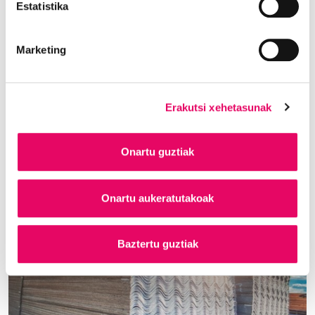
Estatistika
Marketing
BIZKAIKO FORU ALDUNDIA
Erakutsi xehetasunak
Euskal Autonomia Erkidegoko Justizia Auzitegi
Nagusiko Lan Arloko Salak % 40ko errekargua ezarri
du lanbide-istripuak eragindako prestazio
Onartu guztiak
ekonomikoen gainean
Onartu aukeratutakoak
Baztertu guztiak