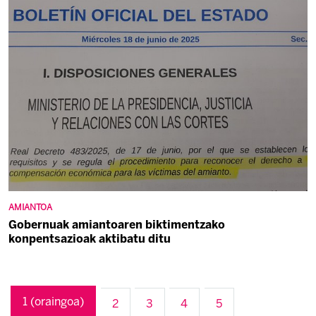
AMIANTOA
Gobernuak amiantoaren biktimentzako
konpentsazioak aktibatu ditu
1
(oraingoa)
2
3
4
5