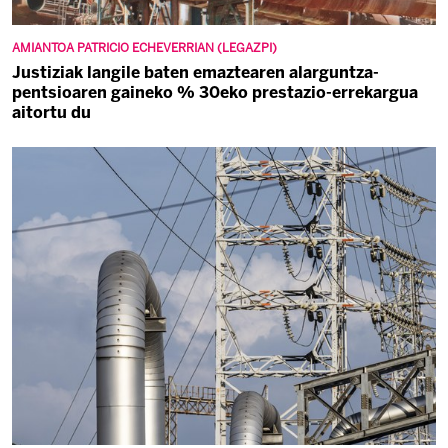
AMIANTOA PATRICIO ECHEVERRIAN (LEGAZPI)
Justiziak langile baten emaztearen alarguntza-
pentsioaren gaineko % 30eko prestazio-errekargua
aitortu du