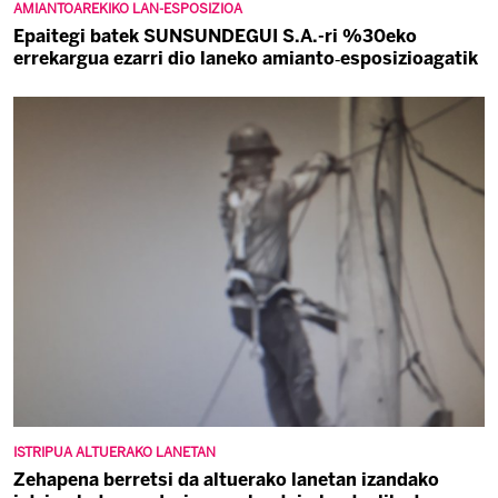
AMIANTOAREKIKO LAN-ESPOSIZIOA
Epaitegi batek SUNSUNDEGUI S.A.-ri %30eko
errekargua ezarri dio laneko amianto‑esposizioagatik
ISTRIPUA ALTUERAKO LANETAN
Zehapena berretsi da altuerako lanetan izandako