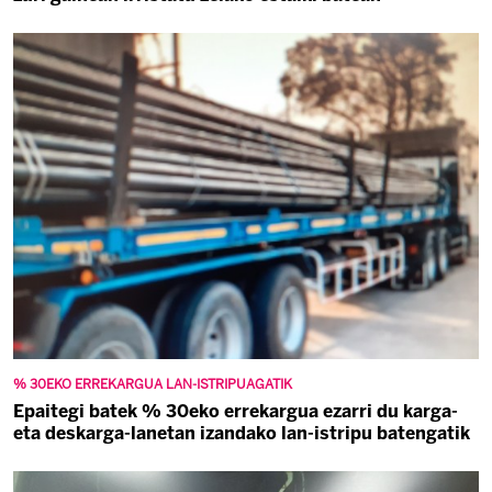
% 30EKO ERREKARGUA LAN-ISTRIPUAGATIK
Epaitegi batek % 30eko errekargua ezarri du karga-
eta deskarga-lanetan izandako lan-istripu batengatik