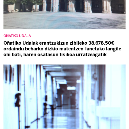
OÑATIKO UDALA
Oñatiko Udalak erantzukizun zibileko 38.678,50€
ordaindu beharko dizkio matentzen-lanetako langile
ohi bati, haren osatasun fisikoa urratzeagatik