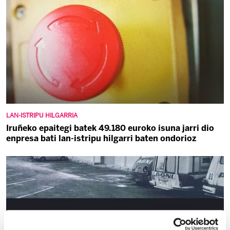
LAN-ISTRIPU HILGARRIA
Iruñeko epaitegi batek 49.180 euroko isuna jarri dio
enpresa bati lan-istripu hilgarri baten ondorioz