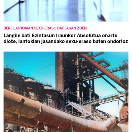
BERE LANTOKIAN SEXU-ERASO BAT JASAN ZUEN
Langile bati Ezintasun Iraunkor Absolutua onartu
diote, lantokian jasandako sexu-eraso baten ondorioz