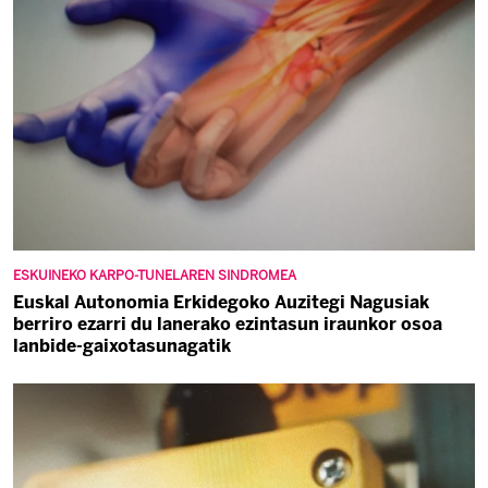
ESKUINEKO KARPO-TUNELAREN SINDROMEA
Euskal Autonomia Erkidegoko Auzitegi Nagusiak
berriro ezarri du lanerako ezintasun iraunkor osoa
lanbide-gaixotasunagatik