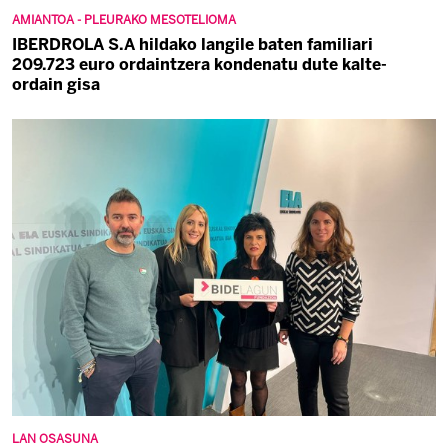
AMIANTOA - PLEURAKO MESOTELIOMA
IBERDROLA S.A hildako langile baten familiari
209.723 euro ordaintzera kondenatu dute kalte-
ordain gisa
LAN OSASUNA