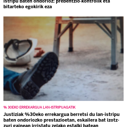
istripu baten ondorioz: prebentzio‑kontrolik eta
bitarteko egokirik eza
% 30EKO ERREKARGUA LAN-ISTRIPUAGATIK
Justiziak %30eko errekargua berretsi du lan-istripu
baten ondoriozko prestazioetan, eskailera bat izotz-
zuri gainean irristatu zelako estalki batean