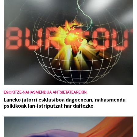
EGOKITZE-NAHASMENDUA ANTSIETATEAREKIN
Laneko jatorri esklusiboa dagoenean, nahasmendu
psikikoak lan-istriputzat har daitezke