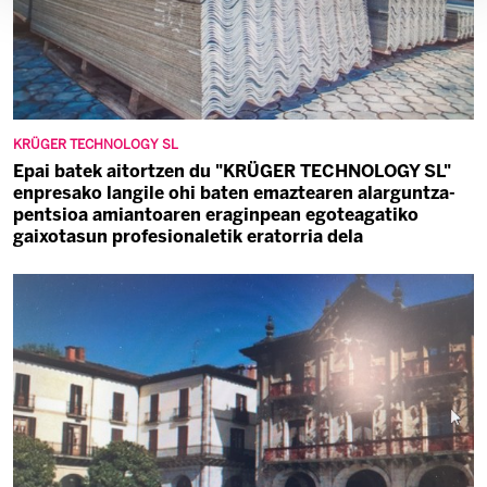
KRÜGER TECHNOLOGY SL
Epai batek aitortzen du "KRÜGER TECHNOLOGY SL"
enpresako langile ohi baten emaztearen alarguntza-
pentsioa amiantoaren eraginpean egoteagatiko
gaixotasun profesionaletik eratorria dela