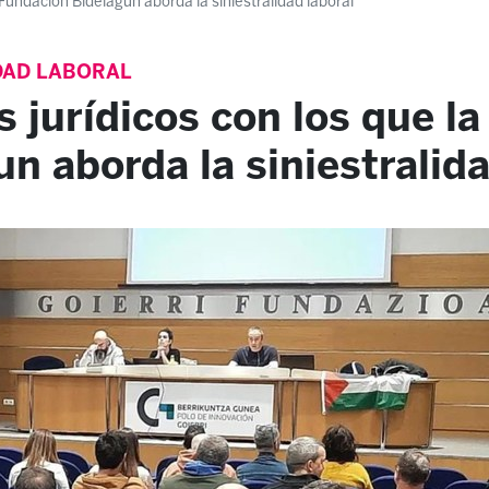
a Fundación Bidelagun aborda la siniestralidad laboral
DAD LABORAL
s jurídicos con los que l
n aborda la siniestralida