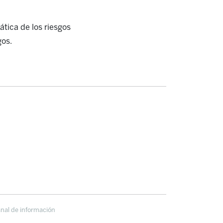
tica de los riesgos
gos.
nal de información