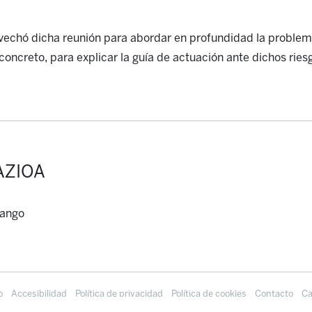
vechó dicha reunión para abordar en profundidad la problemá
 concreto, para explicar la guía de actuación ante dichos ries
AZIOA
rango
o
Accesibilidad
Política de privacidad
Política de cookies
Contacto
Ca