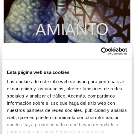
Esta página web usa cookies
Las cookies de este sitio web se usan para personalizar
El INSS estimó la solicitud presentada por
el contenido y los anuncios, ofrecer funciones de redes
BIDELAGUN FUNDAZIOA, reconociendo así la
sociales y analizar el tráfico. Además, compartimos
relación de causa-efecto entre falta de
información sobre el uso que haga del sitio web con
medidas de seguridad en la empresa y el
nuestros partners de redes sociales, publicidad y análisis
web, quienes pueden combinarla con otra información
cáncer padecido por el trabajador.
que les haya proporcionado o que hayan recopilado a
partir del uso que haya hecho de sus servicios.
El Instituto Nacional de la Seguridad Social impone a las