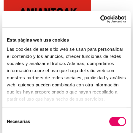
Esta página web usa cookies
Las cookies de este sitio web se usan para personalizar
el contenido y los anuncios, ofrecer funciones de redes
El trabajador, fallecido el 1 de enero de 2021,
sociales y analizar el tráfico. Además, compartimos
había sido diagnosticado tras su jubilación por
información sobre el uso que haga del sitio web con
Osakidetza de Mesotelioma de Pulmón
nuestros partners de redes sociales, publicidad y análisis
web, quienes pueden combinarla con otra información
El Instituto Nacional de Seguridad Social INSS, en
que les haya proporcionado o que hayan recopilado a
resolución de 5 de enero de 2022, ha estimado la
partir del uso que haya hecho de sus servicios.
reclamación de la viuda de un trabajador jubilado de
Sunsundegui, declarando que la causa de su
Selección
Necesarias
fallecimiento fue la exposición a amianto y, por tanto,
de
consentimiento
estimando que la viuda de éste ha de cobrar una pensión