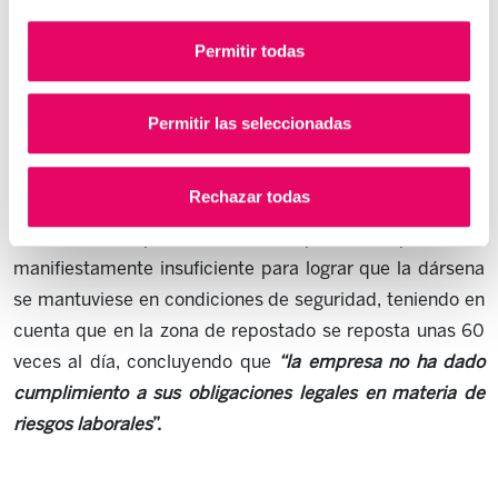
observó
EFICAZMENTE
,y con todas las medidas
adecuadas , lo dispuesto en el R.D 486/97 , y que la
Permitir todas
adopción de medidas resultó insuficiente , puesto que
no impedían que las ruedas de los autobuses y el
Permitir las seleccionadas
calzado de los conductores permaneciesen en contacto
con el gasoil y otros residuos líquidos.
Rechazar todas
Así mismo, la sentencia hace mención expresa a que el
horario de limpieza contratado por la empresa era
manifiestamente insuficiente para lograr que la dársena
se mantuviese en condiciones de seguridad, teniendo en
cuenta que en la zona de repostado se reposta unas 60
veces al día,
concluyendo que
“la empresa no ha dado
cumplimiento a sus obligaciones legales en materia de
riesgos laborales
”.