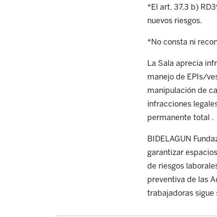
*El art. 37.3 b) RD
nuevos riesgos.
*No consta ni reco
La Sala aprecia inf
manejo de EPIs/vest
manipulación de car
infracciones legale
permanente total .
BIDELAGUN Fundazio
garantizar espacios
de riesgos laborale
preventiva de las A
trabajadoras sigue 