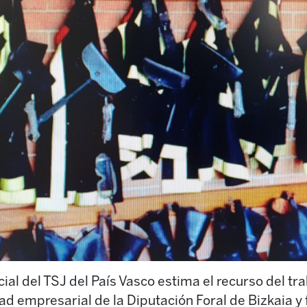
cial del TSJ del País Vasco estima el recurso del t
ad empresarial de la Diputación Foral de Bizkaia y 