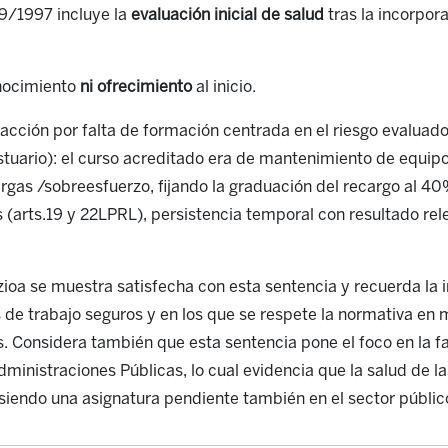
39/1997 incluye la
evaluación
inicial
de salud
tras la incorpor
nocimiento
ni ofrecimiento
al inicio.
racción por falta de formación centrada en el riesgo evaluado
uario): el curso acreditado era de mantenimiento de equipos
gas /sobreesfuerzo, fijando la graduación del recargo al 40
s (arts.19 y 22LPRL), persistencia temporal con resultado re
a se muestra satisfecha con esta sentencia y recuerda la 
 de trabajo seguros y en los que se respete la normativa en
s. Considera también que esta sentencia pone el foco en la fa
dministraciones Públicas, lo cual evidencia que la salud de l
siendo una asignatura pendiente también en el sector públic