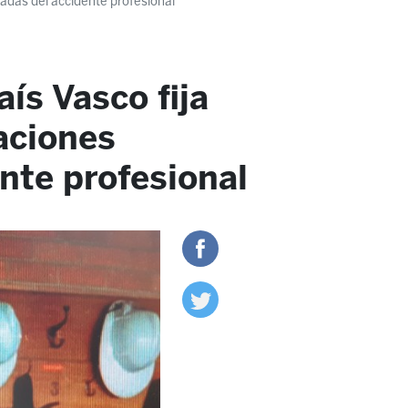
vadas del accidente profesional
aís Vasco fija
aciones
nte profesional