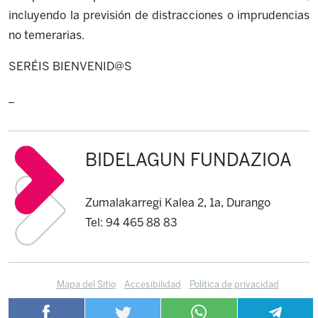
incluyendo la previsión de distracciones o imprudencias
no temerarias.
SERÉIS BIENVENID@S
_
BIDELAGUN FUNDAZIOA
Zumalakarregi Kalea 2, 1a, Durango
Tel: 94 465 88 83
Mapa del Sitio
Accesibilidad
Política de privacidad
Política de cookies
Contacto
Canal de información