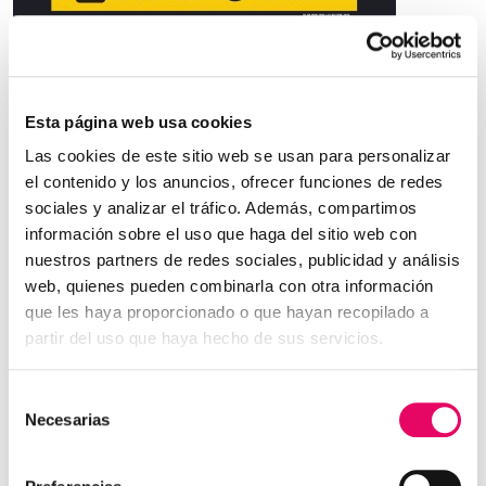
La Fundación Bidelagun celebra una jornada en
Esta página web usa cookies
Estella-Lizarra sobre la exposición al amianto
Las cookies de este sitio web se usan para personalizar
sus consecuencias y prevención
el contenido y los anuncios, ofrecer funciones de redes
sociales y analizar el tráfico. Además, compartimos
El amianto es un agente químico cancerígeno cuya
información sobre el uso que haga del sitio web con
exposición laboral puede causar, entre otras, asbestosis,
nuestros partners de redes sociales, publicidad y análisis
web, quienes pueden combinarla con otra información
cáncer de pulmón, cáncer de laringe y mesotelioma, con
que les haya proporcionado o que hayan recopilado a
periodos de latencia muy prolongados. La latencia puede
partir del uso que haya hecho de sus servicios.
ser muy larga, de modo que la enfermedad puede
manifestarse muchos años después de la primera
Selección
exposición. En el plano preventivo, el empresario debe
Necesarias
de
reducir la exposición al mínimo y, en todo caso, por
consentimiento
debajo del valor límite, adoptando medidas técnicas,