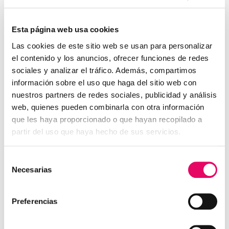
Esta página web usa cookies
Se declara probado que "las medidas
Las cookies de este sitio web se usan para personalizar
el contenido y los anuncios, ofrecer funciones de redes
preventivas propuestas en la evaluación de
sociales y analizar el tráfico. Además, compartimos
riesgos eran insuficientes e/o inadecuadas".
información sobre el uso que haga del sitio web con
nuestros partners de redes sociales, publicidad y análisis
El Juzgado de lo Social número Uno de Pamplona ha
web, quienes pueden combinarla con otra información
confirmado la Resolución del INSS que impuso a la
que les haya proporcionado o que hayan recopilado a
empresa “SOLIDUS SAN ANDRÉS” un recargo de
partir del uso que haya hecho de sus servicios.
prestaciones por falta de medidas de seguridad del 40%
sobre la pensión de incapacidad reconocida a un
Selección
trabajador accidentado al caerle encima una pila de
Necesarias
de
fardos almacenados de modo incorrecto. (Al trabajador ,
consentimiento
a consecuencia del accidente laboral , le fue concedida
Preferencias
una Incapacidad Permanente Absoluta debido a las
graves secuelas )