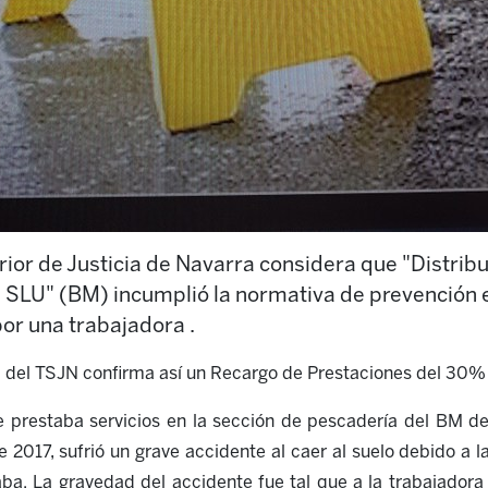
rior de Justicia de Navarra considera que "Distrib
LU" (BM) incumplió la normativa de prevención e
por una trabajadora .
al del TSJN confirma así un Recargo de Prestaciones del 30%
e prestaba servicios en la sección de pescadería del BM de
 2017, sufrió un grave accidente al caer al suelo debido a 
aba. La gravedad del accidente fue tal que a la trabajadora