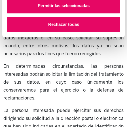
confirmación sobre si la organización está tratando datos
Permitir las seleccionadas
personales que le conciernan.
En concreto, tienen derecho a acceder a sus datos
Rechazar todas
personales, así como a solicitar la rectificación de los
datos inexactos o, en su caso, solicitar su supresión
cuando, entre otros motivos, los datos ya no sean
necesarios para los fines que fueron recogidos.
En determinadas circunstancias, las personas
interesadas podrán solicitar la limitación del tratamiento
de sus datos, en cuyo caso únicamente los
conservaremos para el ejercicio o la defensa de
reclamaciones.
La persona interesada puede ejercitar sus derechos
dirigiendo su solicitud a la dirección postal o electrónica
que han sido indicadas en el apartado de identificación