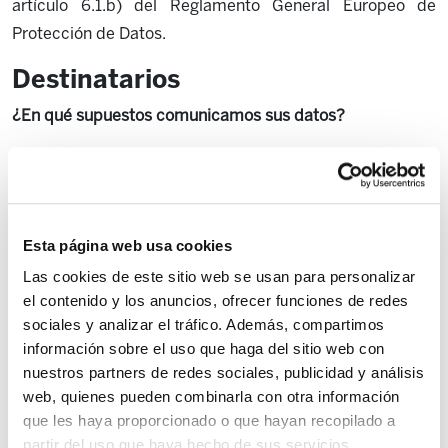
artículo 6.1.b) del Reglamento General Europeo de
Protección de Datos.
Destinatarios
¿En qué supuestos comunicamos sus datos?
Los datos personales podrán ser cedidos a terceras
personas u organizaciones en caso de ser necesario para
el cumplimiento de obligaciones legalmente
establecidas o dar soporte al servicio a través de
Esta página web usa cookies
proveedoras externas de conformidad con el artículo
Las cookies de este sitio web se usan para personalizar
6.1.c) del Reglamento General Europeo de Protección de
el contenido y los anuncios, ofrecer funciones de redes
sociales y analizar el tráfico. Además, compartimos
Datos.
información sobre el uso que haga del sitio web con
Transferencias internacionales
nuestros partners de redes sociales, publicidad y análisis
web, quienes pueden combinarla con otra información
¿En qué supuestos se realizan?
que les haya proporcionado o que hayan recopilado a
partir del uso que haya hecho de sus servicios.