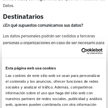
Datos.
Destinatarios
¿En qué supuestos comunicamos sus datos?
Los datos personales podrán ser cedidos a terceras
personas u organizaciones en caso de ser necesario para
el cumplimiento de obligaciones legalmente
establecidas o dar soporte al servicio a través de
proveedoras externas de conformidad con el artículo
Esta página web usa cookies
6.1.c) del Reglamento General Europeo de Protección de
Las cookies de este sitio web se usan para personalizar
Datos.
el contenido y los anuncios, ofrecer funciones de redes
Transferencias internacionales
sociales y analizar el tráfico. Además, compartimos
información sobre el uso que haga del sitio web con
¿En qué supuestos se realizan?
nuestros partners de redes sociales, publicidad y análisis
web, quienes pueden combinarla con otra información
La gestión de los datos no supone la realización de