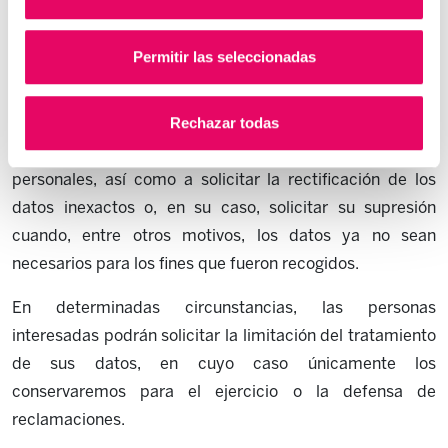
¿Cuáles son sus derechos cuando nos facilita sus datos?
Las personas interesadas tienen derecho a obtener
Permitir las seleccionadas
confirmación sobre si la organización está tratando datos
personales que le conciernan.
Rechazar todas
En concreto, tienen derecho a acceder a sus datos
personales, así como a solicitar la rectificación de los
datos inexactos o, en su caso, solicitar su supresión
cuando, entre otros motivos, los datos ya no sean
necesarios para los fines que fueron recogidos.
En determinadas circunstancias, las personas
interesadas podrán solicitar la limitación del tratamiento
de sus datos, en cuyo caso únicamente los
conservaremos para el ejercicio o la defensa de
reclamaciones.