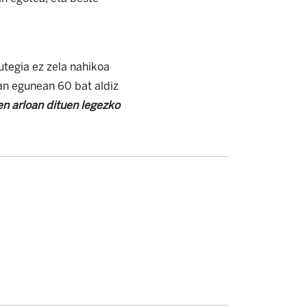
utegia ez zela nahikoa
an egunean 60 bat aldiz
en arloan dituen legezko