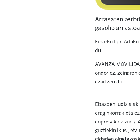
Arrasaten zerbit
gasolio arrasto
Eibarko Lan Arloko
du
AVANZA MOVILIDA
ondorioz, zeinaren
ezartzen du.
Ebazpen judizialak 
eraginkorrak eta ez 
enpresak ez zuela
guztiekin ikusi, et
gidarien oinetakoak