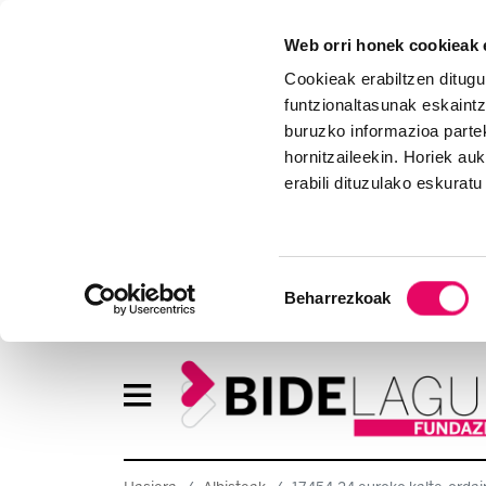
Web orri honek cookieak e
Cookieak erabiltzen ditugu
funtzionaltasunak eskaintz
buruzko informazioa partek
hornitzaileekin. Horiek au
erabili dituzulako eskurat
Baimena
Beharrezkoak
hautatzea