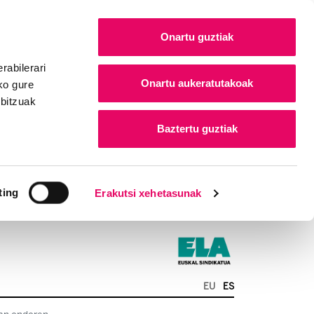
Onartu guztiak
rabilerari
Onartu aukeratutakoak
ko gure
rbitzuak
Baztertu guztiak
ting
Erakutsi xehetasunak
EU
ES