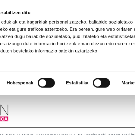
rabiltzen ditu
 edukiak eta iragarkiak pertsonalizatzeko, baliabide sozialetako
eko eta gure trafikoa aztertzeko. Era berean, gure web orriaren e
atzen dugu baliabide sozialetako, publizitateko eta estatistiketa
kera izango dute informazio hori zeuk eman diezun edo euren ze
u duten bestelako informazio batekin uztartzeko.
Hobespenak
Estatistika
Marke