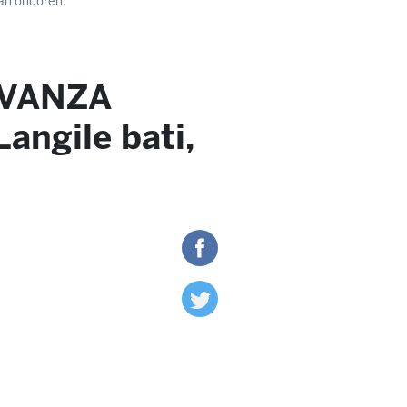
zan ondoren.
 AVANZA
ngile bati,