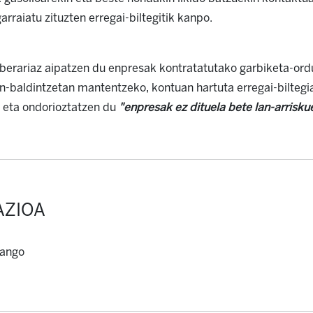
rraiatu zituzten erregai-biltegitik kanpo.
 berariaz aipatzen du enpresak kontratatutako garbiketa-ord
n-baldintzetan mantentzeko, kontuan hartuta erregai-biltegi
 eta ondorioztatzen du
"enpresak ez dituela bete lan-arrisku
AZIOA
rango