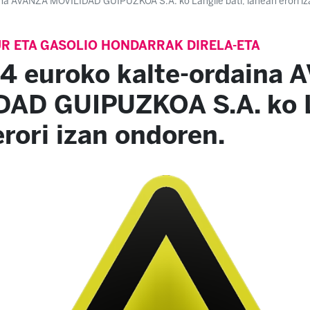
ina AVANZA MOVILIDAD GUIPUZKOA S.A. ko Langile bati, lanean erori i
UR ETA GASOLIO HONDARRAK DIRELA-ETA
24 euroko kalte-ordaina
AD GUIPUZKOA S.A. ko La
erori izan ondoren.