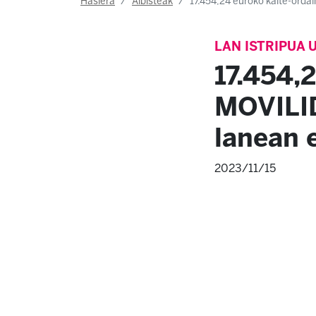
Hasiera
Albisteak
17.454,24 euroko kalte-orda
LAN ISTRIPUA 
17.454,
MOVILID
lanean 
2023/11/15