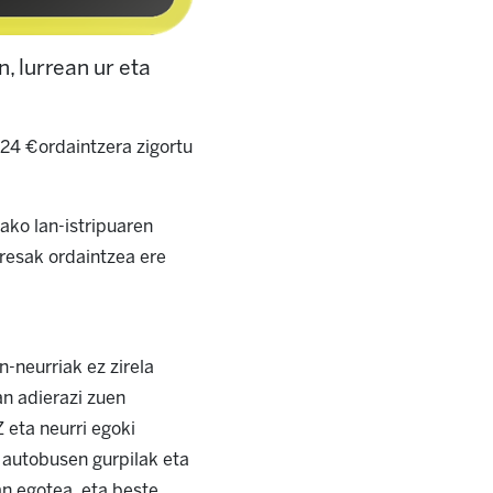
, lurrean ur eta
24 €ordaintzera zigortu
dako lan-istripuaren
resak ordaintzea ere
-neurriak ez zirela
an adierazi zuen
ta neurri egoki
n autobusen gurpilak eta
an egotea, eta beste