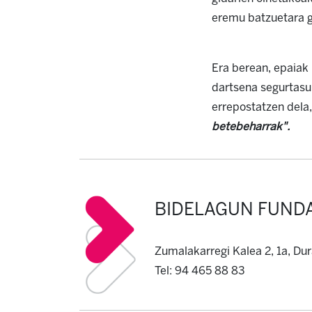
eremu batzuetara ga
Era berean, epaiak
dartsena segurtasu
errepostatzen dela,
betebeharrak".
BIDELAGUN FUND
Zumalakarregi Kalea 2, 1a, Du
Tel: 94 465 88 83