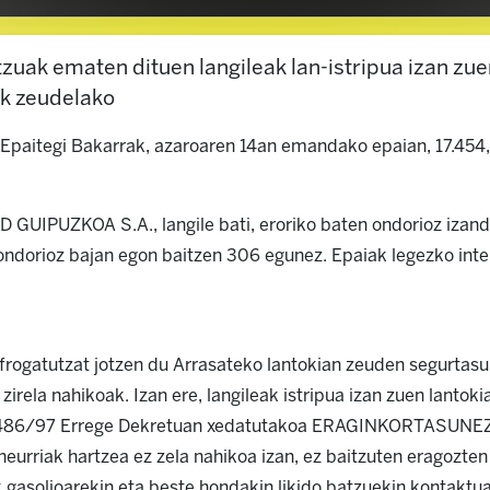
zuak ematen dituen langileak lan-istripua izan zuen
ak zeudelako
 Epaitegi Bakarrak, azaroaren 14an emandako epaian, 17.454,
D GUIPUZ
KOA
S.A., langile bati, eroriko baten ondorioz izan
 ondorioz bajan egon baitzen 306 egunez. Epaiak legezko inte
frogatutzat jotzen du Arrasateko lantokian zeuden segurtasun
zirela nahikoak. Izan ere, langileak istripua izan zuen lantoki
 486/97 Errege Dekretuan xedatutakoa ERAGINKORTASUNEZ e
a neurriak hartzea ez zela nahikoa izan, ez baitzuten eragozte
 gasolioarekin eta beste hondakin likido batzuekin kontaktu