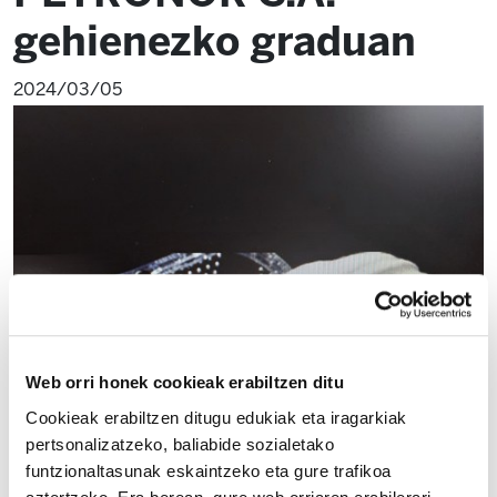
gehienezko graduan
2024/03/05
Web orri honek cookieak erabiltzen ditu
Cookieak erabiltzen ditugu edukiak eta iragarkiak
pertsonalizatzeko, baliabide sozialetako
funtzionaltasunak eskaintzeko eta gure trafikoa