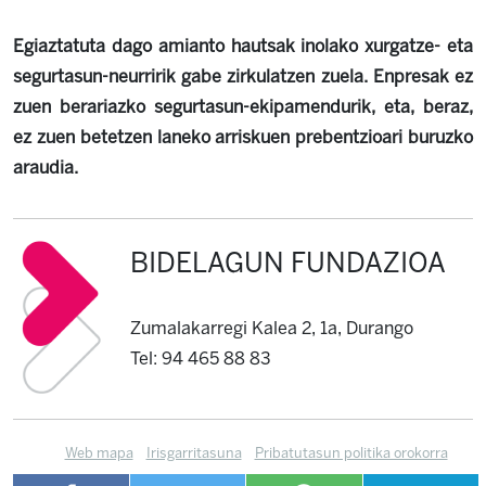
Egiaztatuta dago
amianto
hautsak inolako xurgatze- eta
segurtasun-neurririk gabe zirkulatzen z
u
ela. Enpresak ez
zuen berariazko segurtasun-ekipamendurik, eta, beraz,
ez zuen betetzen laneko arriskuen prebentzioari buruzko
araudia.
BIDELAGUN FUNDAZIOA
Zumalakarregi Kalea 2, 1a, Durango
Tel: 94 465 88 83
Web mapa
Irisgarritasuna
Pribatutasun politika orokorra
Cookien politika
Kontaktua
Informazio kanala