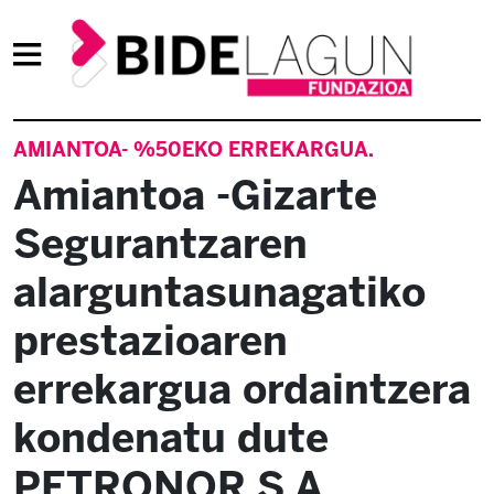
AMIANTOA- %50EKO ERREKARGUA.
Amiantoa -Gizarte
Segurantzaren
alarguntasunagatiko
prestazioaren
errekargua ordaintzera
kondenatu dute
PETRONOR S.A.