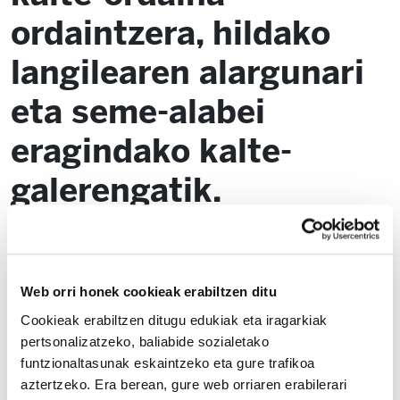
ordaintzera, hildako
langilearen alargunari
eta seme-alabei
eragindako kalte-
galerengatik.
2024/04/23
Web orri honek cookieak erabiltzen ditu
Cookieak erabiltzen ditugu edukiak eta iragarkiak
pertsonalizatzeko, baliabide sozialetako
funtzionaltasunak eskaintzeko eta gure trafikoa
aztertzeko. Era berean, gure web orriaren erabilerari