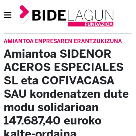
AMIANTOA ENPRESAREN ERANTZUKIZUNA
Amiantoa SIDENOR
ACEROS ESPECIALES
SL eta COFIVACASA
SAU kondenatzen dute
modu solidarioan
147.687,40 euroko
kalte-ordaina