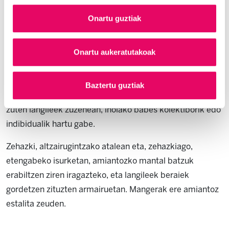
saihesteko segurtasun- eta prebentzio-neurririk hartu ez
Onartu guztiak
duelako.
Onartu aukeratutakoak
Hildakoak Acenor SA enpresarentzat lan egin zuen,
isurketa jarraituaren iragazki gisa, 1988tik 1994ra, eta
amianto-zuntzen eraginpean egon zen; izan ere, material
Baztertu guztiak
hori zerraz, zizelez edo mailuz manipulatu eta mozten
zuten langileek zuzenean, inolako babes kolektiborik edo
indibidualik hartu gabe.
Zehazki, altzairugintzako atalean eta, zehazkiago,
etengabeko isurketan, amiantozko mantal batzuk
erabiltzen ziren iragazteko, eta langileek beraiek
gordetzen zituzten armairuetan. Ma
ngerak
ere amiantoz
estalita zeuden.