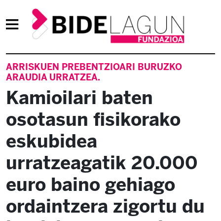
ARRISKUEN PREBENTZIOARI BURUZKO
ARAUDIA URRATZEA.
Kamioilari baten
osotasun fisikorako
eskubidea
urratzeagatik 20.000
euro baino gehiago
ordaintzera zigortu du