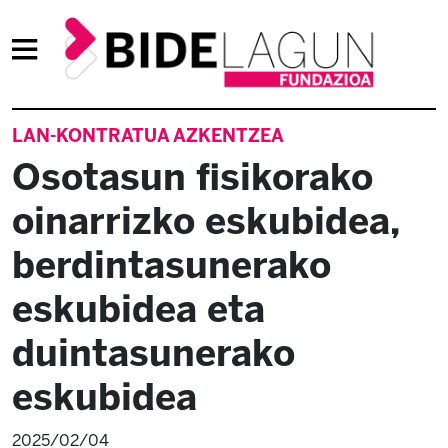
LAN-KONTRATUA AZKENTZEA
Osotasun fisikorako
oinarrizko eskubidea,
berdintasunerako
eskubidea eta
duintasunerako
eskubidea
2025/02/04