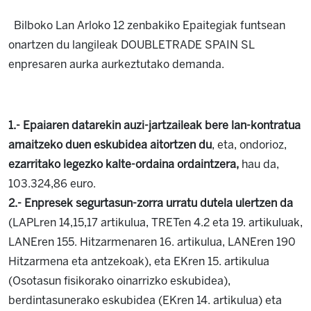
Bilboko Lan Arloko 12 zenbakiko Epaitegiak funtsean
onartzen du langileak DOUBLETRADE SPAIN SL
enpresaren aurka aurkeztutako demanda.
1.- Epaiaren datarekin auzi-jartzaileak bere lan-kontratua
amaitzeko duen eskubidea aitortzen du
, eta, ondorioz,
ezarritako legezko kalte-ordaina ordaintz
era
,
hau da,
103.324,86 euro.
2.- Enpresek segurtasun-zorra urratu dutela ulertzen da
(LAPLren 14,15,17 artikulua, TRETen 4.2 eta 19. artikuluak,
LANEren 155. Hitzarmenaren 16. artikulua, LANEren 190
Hitzarmena eta antzekoak), eta EKren 15. artikulua
(Osotasun fisikorako oinarrizko eskubidea),
berdintasunerako eskubidea (EKren 14. artikulua) eta