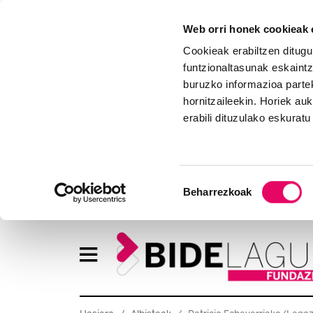
Web orri honek cookieak e
Cookieak erabiltzen ditugu
funtzionaltasunak eskaintz
buruzko informazioa partek
hornitzaileekin. Horiek au
erabili dituzulako eskurat
Baimena
Beharrezkoak
hautatzea