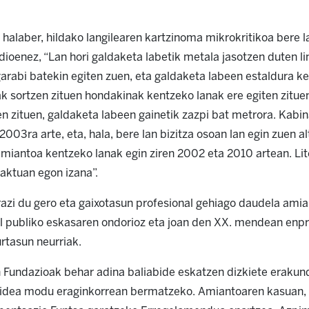
 halaber, hildako langilearen kartzinoma mikrokritikoa bere l
dioenez, “Lan hori galdaketa labetik metala jasotzen duten 
garabi batekin egiten zuen, eta galdaketa labeen estaldura k
ak sortzen zituen hondakinak kentzeko lanak ere egiten zituen
n zituen, galdaketa labeen gainetik zazpi bat metrora. Kabina
 2003ra arte, eta, hala, bere lan bizitza osoan lan egin zuen 
amiantoa kentzeko lanak egin ziren 2002 eta 2010 artean. Li
aktuan egon izana”.
azi du gero eta gaixotasun profesional gehiago daudela ami
l publiko eskasaren ondorioz eta joan den XX. mendean enpre
rtasun neurriak.
 Fundazioak behar adina baliabide eskatzen dizkiete erakund
idea modu eraginkorrean bermatzeko. Amiantoaren kasuan, 