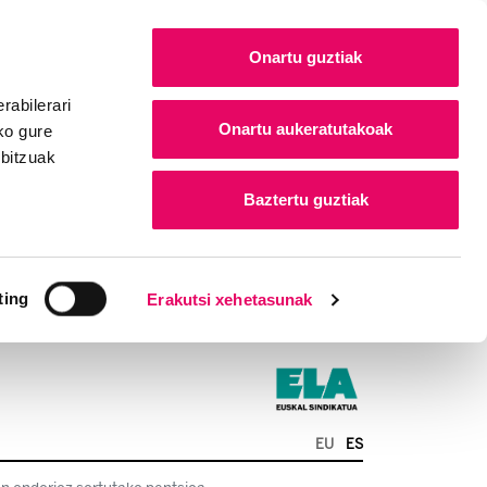
Onartu guztiak
rabilerari
Onartu aukeratutakoak
ko gure
rbitzuak
Baztertu guztiak
ting
Erakutsi xehetasunak
EU
ES