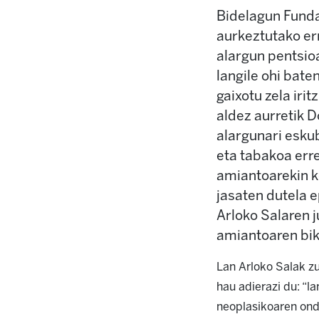
Bidelagun Funda
aurkeztutako er
alargun pentsioa
langile ohi bat
gaixotu zela iri
aldez aurretik 
alargunari eskub
eta tabakoa err
amiantoarekin k
jasaten dutela e
Arloko Salaren j
amiantoaren bikt
Lan Arloko Salak z
hau adierazi du: “l
neoplasikoaren ondo