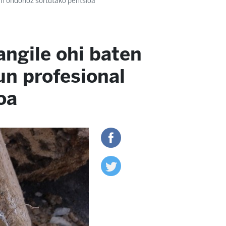
ten ondorioz sortutako pentsioa
angile ohi baten
un profesional
oa