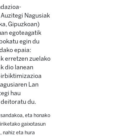
ndazioa-
 Auzitegi Nagusiak
ika, Gipuzkoan)
uan egoteagatik
ebokatu egin du
dako epaia:
ak erretzen zuelako
k dio lanean
irbiktimizazioa
 Nagusiaren Lan
tegi hau
 deitoratu du.
esandakoa, eta honako
biriketako gaixotasun
, nahiz eta hura