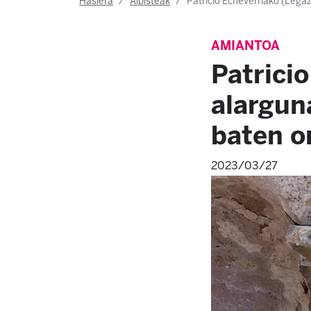
Hasiera
Albisteak
Patricio Echeverriako (Legaz
AMIANTOA
Patricio
alargun
baten o
2023/03/27