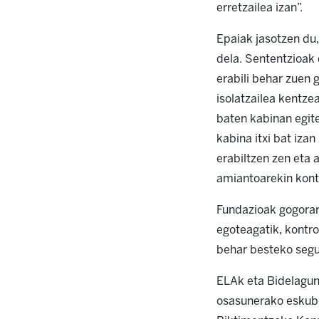
erretzailea izan”.
Epaiak jasotzen du,
dela. Sententzioak 
erabili behar zuen 
isolatzailea kentze
baten kabinan egite
kabina itxi bat izan
erabiltzen zen eta 
amiantoarekin kont
Fundazioak gogorar
egoteagatik, kontro
behar besteko segu
ELAk eta Bidelagun
osasunerako eskub