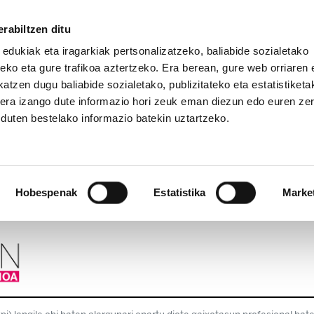
rabiltzen ditu
 edukiak eta iragarkiak pertsonalizatzeko, baliabide sozialetako
eko eta gure trafikoa aztertzeko. Era berean, gure web orriaren e
atzen dugu baliabide sozialetako, publizitateko eta estatistiketa
kera izango dute informazio hori zeuk eman diezun edo euren ze
u duten bestelako informazio batekin uztartzeko.
Hobespenak
Estatistika
Marke