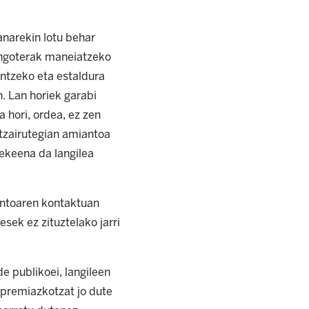
anarekin lotu behar
lingoterak maneiatzeko
entzeko eta estaldura
. Lan horiek garabi
 hori, ordea, ez zen
altzairutegian amiantoa
tekeena da langilea
antoaren kontaktuan
sek ez zituztelako jarri
e publikoei, langileen
premiazkotzat jo dute