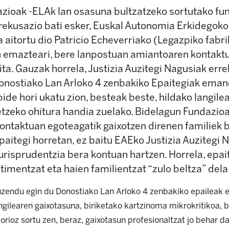
zioak -ELAk lan osasuna bultzatzeko sortutako fu
rekusazio bati esker, Euskal Autonomia Erkidegoko
 aitortu dio Patricio Echeverriako (Legazpiko fabr
en emazteari, bere lanpostuan amiantoaren kontakt
tzita. Gauzak horrela, Justizia Auzitegi Nagusiak err
Donostiako Lan Arloko 4 zenbakiko Epaitegiak eman
ide hori ukatu zion, besteak beste, hildako langile
etzeko ohitura handia zuelako. Bidelagun Fundazioa
ontaktuan egoteagatik gaixotzen direnen familiek b
paitegi horretan, ez baitu EAEko Justizia Auzitegi
urisprudentzia bera kontuan hartzen. Horrela, epai
imentzat eta haien familientzat “zulo beltza” dela
uzendu egin du Donostiako Lan Arloko 4 zenbakiko epaileak 
angilearen gaixotasuna, biriketako kartzinoma mikrokritikoa, 
rioz sortu zen, beraz, gaixotasun profesionaltzat jo behar da