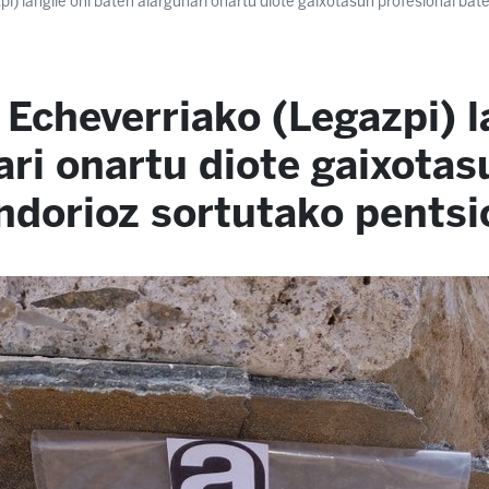
pi) langile ohi baten alargunari onartu diote gaixotasun profesional ba
 Echeverriako (Legazpi) l
ari onartu diote gaixotas
ndorioz sortutako pentsi