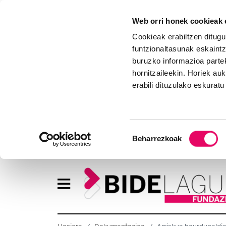
Web orri honek cookieak e
Cookieak erabiltzen ditugu
funtzionaltasunak eskaintz
buruzko informazioa partek
hornitzaileekin. Horiek au
erabili dituzulako eskurat
Baimena
Beharrezkoak
hautatzea