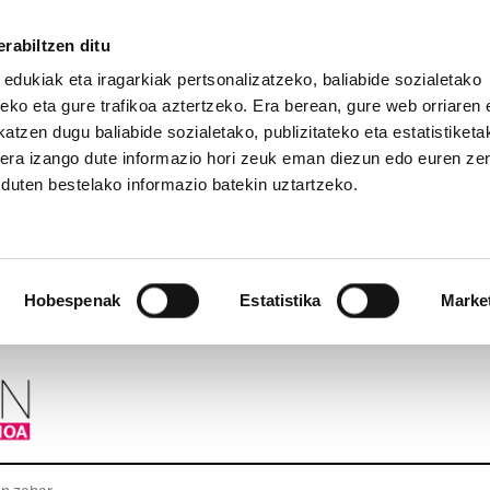
rabiltzen ditu
 edukiak eta iragarkiak pertsonalizatzeko, baliabide sozialetako
eko eta gure trafikoa aztertzeko. Era berean, gure web orriaren e
atzen dugu baliabide sozialetako, publizitateko eta estatistiketa
kera izango dute informazio hori zeuk eman diezun edo euren ze
u duten bestelako informazio batekin uztartzeko.
Hobespenak
Estatistika
Marke