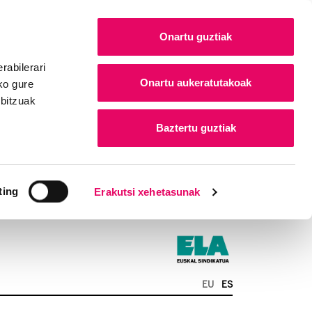
Onartu guztiak
rabilerari
Onartu aukeratutakoak
ko gure
rbitzuak
Baztertu guztiak
ting
Erakutsi xehetasunak
EU
ES