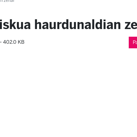
an zehar
iskua haurdunaldian z
 402.0 KB
P