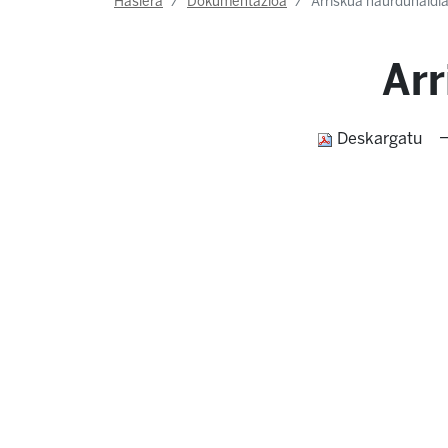
Hasiera
Dokumentazioa
Arriskua haurdunaldi
Arr
—
Deskargatu