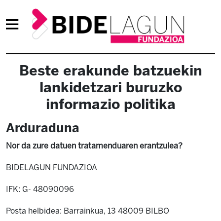
Beste erakunde batzuekin
lankidetzari buruzko
informazio politika
Arduraduna
Nor da zure datuen tratamenduaren erantzulea?
BIDELAGUN FUNDAZIOA
IFK: G- 48090096
Posta helbidea: Barrainkua, 13 48009 BILBO