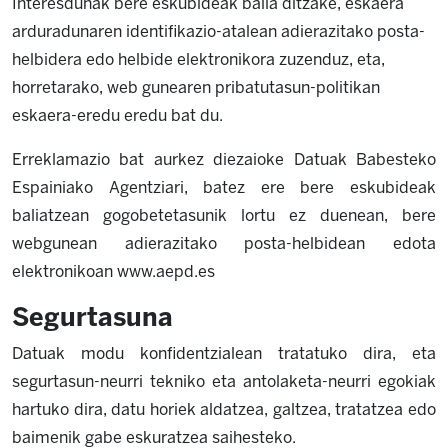
Interesdunak bere eskubideak balia ditzake, eskaera
arduradunaren identifikazio-atalean adierazitako posta-
helbidera edo helbide elektronikora zuzenduz, eta,
horretarako, web gunearen pribatutasun-politikan
eskaera-eredu eredu bat du.
Erreklamazio bat aurkez diezaioke Datuak Babesteko
Espainiako Agentziari, batez ere bere eskubideak
baliatzean gogobetetasunik lortu ez duenean, bere
webgunean adierazitako posta-helbidean edota
elektronikoan www.aepd.es
Segurtasuna
Datuak modu konfidentzialean tratatuko dira, eta
segurtasun-neurri tekniko eta antolaketa-neurri egokiak
hartuko dira, datu horiek aldatzea, galtzea, tratatzea edo
baimenik gabe eskuratzea saihesteko.