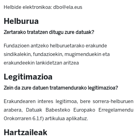
Helbide elektronikoa: dbo@ela.eus
Helburua
Zertarako tratatzen ditugu zure datuak?
Fundazioen antzeko helburuetarako erakunde
sindikalekin, fundazioekin, mugimenduekin eta
erakundeekin lankidetzan aritzea
Legitimazioa
Zein da zure datuen tratamendurako legitimazioa?
Erakundearen interes legitimoa, bere sorrera-helburuen
arabera, Datuak Babesteko Europako Erregelamendu
Orokorraren 6.1.f) artikulua aplikatuz.
Hartzaileak